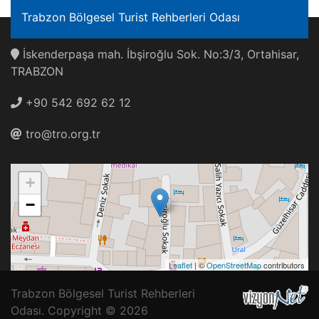
Trabzon Bölgesel Turist Rehberleri Odası
İskenderpaşa mah. İbşiroğlu Sok. No:3/3, Ortahisar,
TRABZON
+90 542 692 62 12
tro@tro.org.tr
+
−
Leaflet
| ©
OpenStreetMap
contributors
Trabzon Bölgesel Turist Rehberleri
Odası. Copyright © 2026