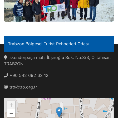
Trabzon Bölgesel Turist Rehberleri Odası
İskenderpaşa mah. İbşiroğlu Sok. No:3/3, Ortahisar,
TRABZON
+90 542 692 62 12
tro@tro.org.tr
+
−