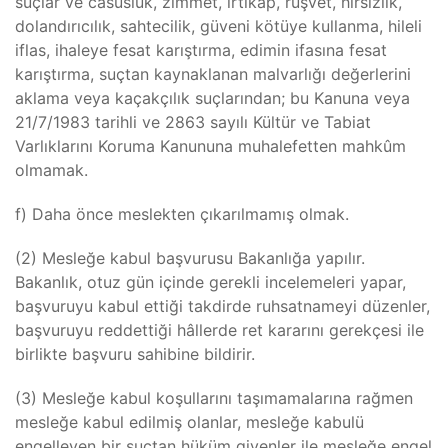
suçlar ve casusluk, zimmet, irtikap, rüşvet, hırsızlık,
dolandırıcılık, sahtecilik, güveni kötüye kullanma, hileli
iflas, ihaleye fesat karıştırma, edimin ifasına fesat
karıştırma, suçtan kaynaklanan malvarlığı değerlerini
aklama veya kaçakçılık suçlarından; bu Kanuna veya
21/7/1983 tarihli ve 2863 sayılı Kültür ve Tabiat
Varlıklarını Koruma Kanununa muhalefetten mahkûm
olmamak.
f) Daha önce meslekten çıkarılmamış olmak.
(2) Mesleğe kabul başvurusu Bakanlığa yapılır.
Bakanlık, otuz gün içinde gerekli incelemeleri yapar,
başvuruyu kabul ettiği takdirde ruhsatnameyi düzenler,
başvuruyu reddettiği hâllerde ret kararını gerekçesi ile
birlikte başvuru sahibine bildirir.
(3) Mesleğe kabul koşullarını taşımamalarına rağmen
mesleğe kabul edilmiş olanlar, mesleğe kabulü
engelleyen bir suçtan hüküm giyenler ile mesleğe engel