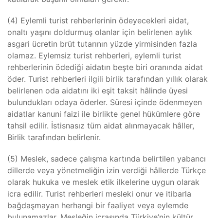
(4) Eylemli turist rehberlerinin ödeyecekleri aidat,
onaltı yaşını doldurmuş olanlar için belirlenen aylık
asgari ücretin brüt tutarının yüzde yirmisinden fazla
olamaz. Eylemsiz turist rehberleri, eylemli turist
rehberlerinin ödediği aidatın beşte biri oranında aidat
öder. Turist rehberleri ilgili birlik tarafından yıllık olarak
belirlenen oda aidatını iki eşit taksit hâlinde üyesi
bulundukları odaya öderler. Süresi içinde ödenmeyen
aidatlar kanuni faizi ile birlikte genel hükümlere göre
tahsil edilir. İstisnasız tüm aidat alınmayacak hâller,
Birlik tarafından belirlenir.
(5) Meslek, sadece çalışma kartında belirtilen yabancı
dillerde veya yönetmeliğin izin verdiği hâllerde Türkçe
olarak hukuka ve meslek etik ilkelerine uygun olarak
icra edilir. Turist rehberleri mesleki onur ve itibarla
bağdaşmayan herhangi bir faaliyet veya eylemde
bulunamazlar. Mesleğin icrasında Türkiye’nin kültür,