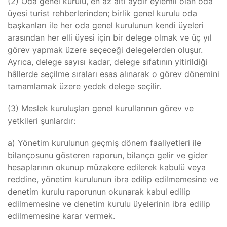
(2) Oda genel kurulu, en az altı aydır eylemli olan oda
üyesi turist rehberlerinden; birlik genel kurulu oda
başkanları ile her oda genel kurulunun kendi üyeleri
arasından her elli üyesi için bir delege olmak ve üç yıl
görev yapmak üzere seçeceği delegelerden oluşur.
Ayrıca, delege sayısı kadar, delege sıfatının yitirildiği
hâllerde seçilme sıraları esas alınarak o görev dönemini
tamamlamak üzere yedek delege seçilir.
(3) Meslek kuruluşları genel kurullarının görev ve
yetkileri şunlardır:
a) Yönetim kurulunun geçmiş dönem faaliyetleri ile
bilançosunu gösteren raporun, bilanço gelir ve gider
hesaplarının okunup müzakere edilerek kabulü veya
reddine, yönetim kurulunun ibra edilip edilmemesine ve
denetim kurulu raporunun okunarak kabul edilip
edilmemesine ve denetim kurulu üyelerinin ibra edilip
edilmemesine karar vermek.